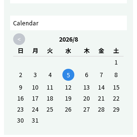
新しいスタッフが増えました♪
2026-05-12 18:21
Calendar
4月30日 プール安全研修を実施しました
（動画も見て下さいね）
<
2026/8
2026-05-08 15:48
日
月
火
水
木
金
土
4月30日 新入社員入社式＆スタッフ研修
1
2026-04-22 12:48
IROHAの日、月が始まります！
2
3
4
6
7
8
5
2026-04-04 09:00
9
10
11
12
13
14
15
新しい仲間が増えました！！
16
17
18
19
20
21
22
2026-03-30 11:58
23
24
25
26
27
28
29
ダンス風景動画
30
31
2026-03-12 10:44
ベビー会員（にいなちゃん＆ゆうあちゃ