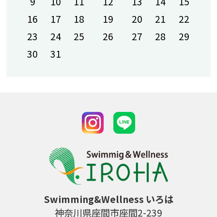
9
10
11
12
13
14
15
新しい仲間が増えました！！
16
17
18
19
20
21
22
2026-03-30 11:58
23
24
25
26
27
28
29
ダンス風景動画
30
31
2026-03-12 10:44
ベビー会員（にいなちゃん＆ゆうあちゃ
ん）
2026-03-06 13:24
ベビー会員（むらかみあおとくん）
2026-02-20 16:03
2026 餅つき祭り【番外編】
2026-02-16 09:29
2026 餅つき祭り【大人編】
Swimming&Wellness いろは
2026-02-16 09:29
2026 餅つき祭り【子供編】
神奈川県座間市座間2-239