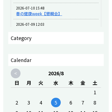
2026-07-10 15:48
春の健康week【懇親会】
2026-07-09 12:03
春の健康week
Category
2026-06-09 15:37
新しいスタッフが増えました♪
2026-05-12 18:21
Calendar
4月30日 プール安全研修を実施しました
（動画も見て下さいね）
<
2026/8
2026-05-08 15:48
日
月
火
水
木
金
土
4月30日 新入社員入社式＆スタッフ研修
1
2026-04-22 12:48
IROHAの日、月が始まります！
2
3
4
6
7
8
5
2026-04-04 09:00