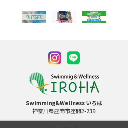
Swimming&Wellness いろは
神奈川県座間市座間2-239