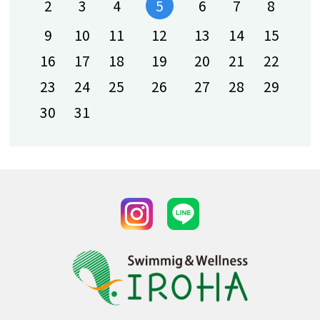
IROHAの日、月が始まります！
2
3
4
6
7
8
5
2026-04-04 09:00
9
10
11
12
13
14
15
新しい仲間が増えました！！
16
17
18
19
20
21
22
2026-03-30 11:58
23
24
25
26
27
28
29
ダンス風景動画
30
31
2026-03-12 10:44
ベビー会員（にいなちゃん＆ゆうあちゃ
ん）
2026-03-06 13:24
ベビー会員（むらかみあおとくん）
2026-02-20 16:03
2026 餅つき祭り【番外編】
2026-02-16 09:29
2026 餅つき祭り【大人編】