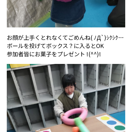
お顔が上手くとれなくてごめんね( ﾉД`)ｼｸｼｸ…
ボールを投げてボックス？に入るとOK
参加者皆にお菓子をプレゼント !(^^)!