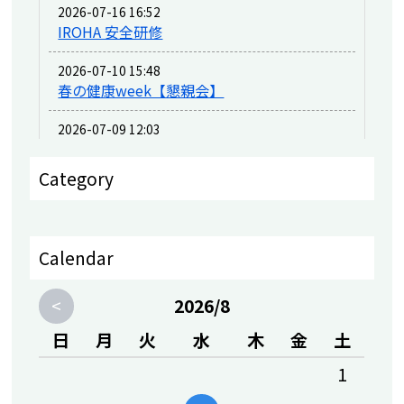
2026-07-16 16:52
IROHA 安全研修
2026-07-10 15:48
春の健康week【懇親会】
2026-07-09 12:03
春の健康week
Category
2026-06-09 15:37
新しいスタッフが増えました♪
2026-05-12 18:21
Calendar
4月30日 プール安全研修を実施しました
（動画も見て下さいね）
<
2026/8
2026-05-08 15:48
日
月
火
水
木
金
土
4月30日 新入社員入社式＆スタッフ研修
1
2026-04-22 12:48