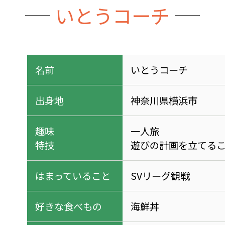
いとうコーチ
名前
いとうコーチ
出身地
神奈川県横浜市
趣味
一人旅
特技
遊びの計画を立てる
はまっていること
SVリーグ観戦
好きな食べもの
海鮮丼