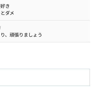
が好き
いとダメ
切
くり、頑張りましょう