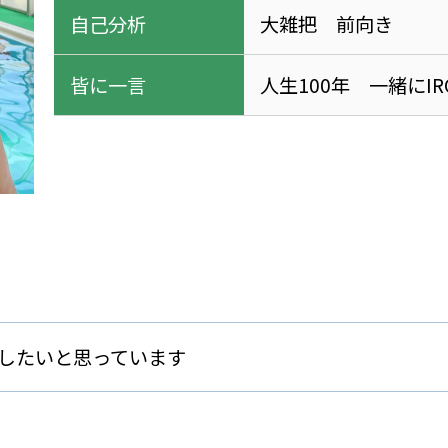
自己分析
大雑把 前向き
皆に一言
人生100年 一緒にI
したいと思っています