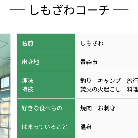
しもざわコーチ
名前
しもざわ
出身地
青森市
趣味
釣り キャンプ 旅
特技
焚火の火起こし 料
好きな食べもの
焼肉 お刺身
はまっていること
温泉