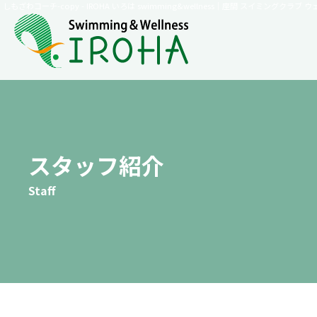
しもざわコーチ-copy - IROHA いろは swimming&wellness｜座間 スイミングクラ
スタッフ紹介
Staff