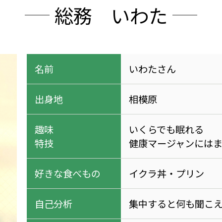
総務 いわた
名前
いわたさん
出身地
相模原
趣味
いくらでも眠れる
特技
健康マージャンには
好きな食べもの
イクラ丼・プリン
自己分析
集中すると何も聞こ