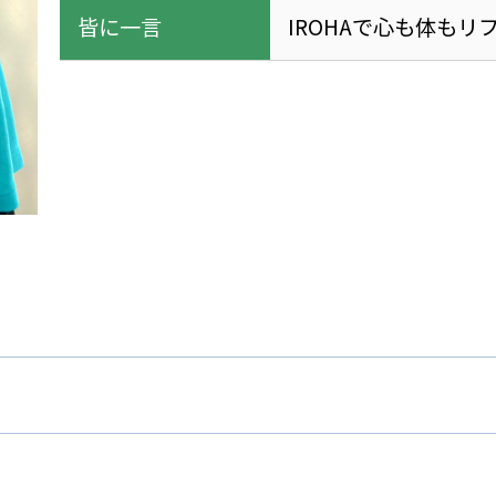
皆に一言
IROHAで心も体もリ