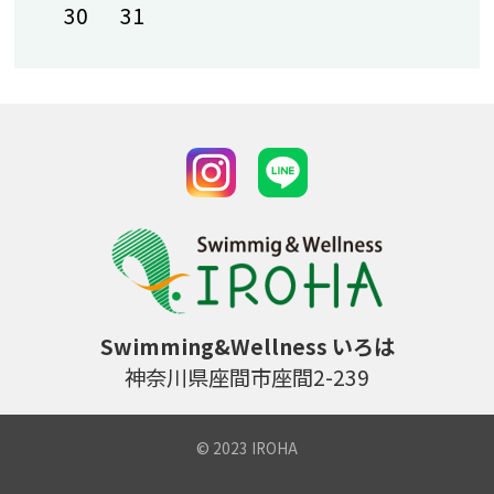
30
31
2026-03-31 18:26
春の紹介強化期間のご案内
2026-03-28 13:53
3月休館日のお知らせ
2026-03-25 10:27
3月5週目休館日のお知らせ
2026-03-16 07:39
予定表アップ（3・4・5月）
2026-02-21 13:56
IROHA CUP タイムテーブル
Swimming&Wellness いろは
神奈川県座間市座間2-239
2026-01-29 11:14
春休み短期教室のお知らせ-
© 2023 IROHA