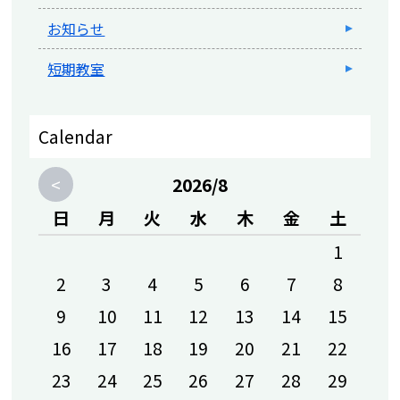
IROHA CUPチャレンジ記録会のお知らせ
お知らせ
2026-04-30 17:44
IROHA祭のお知らせ
短期教室
2026-04-25 11:27
4月5週目休館日のお知らせ
Calendar
2026-04-25 11:26
<
2026/8
IROHAの月・日のお知らせ
日
月
火
水
木
金
土
2026-04-14 15:24
春の入会キャンペーン実施中
1
2
3
4
5
6
7
8
2026-04-09 16:57
2026 お一人様一名のご紹介キャンペーンの
9
10
11
12
13
14
15
お知らせ
16
17
18
19
20
21
22
2026-04-07 15:12
23
24
25
26
27
28
29
2026 IROHAイベント情報