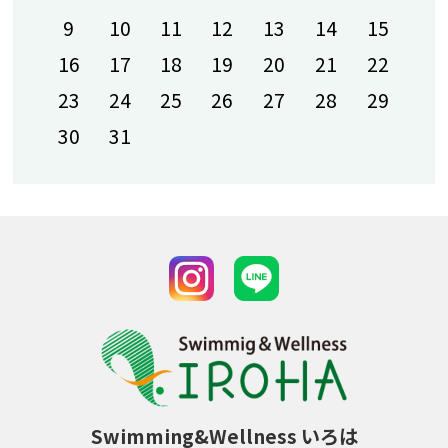
2026 お一人様一名のご紹介キャンペーンの
9
10
11
12
13
14
15
お知らせ
16
17
18
19
20
21
22
2026-04-07 15:12
23
24
25
26
27
28
29
2026 IROHAイベント情報
30
31
2026-03-31 18:26
春の紹介強化期間のご案内
2026-03-28 13:53
3月休館日のお知らせ
2026-03-25 10:27
3月5週目休館日のお知らせ
2026-03-16 07:39
予定表アップ（3・4・5月）
2026-02-21 13:56
IROHA CUP タイムテーブル
Swimming&Wellness いろは