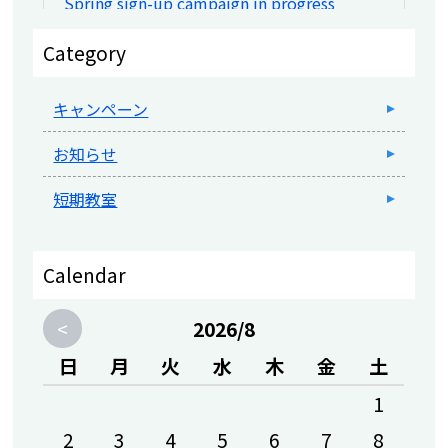
Spring sign-up campaign in progress
2026-04-30 17:45
Category
水中運動会開催の知らせ
キャンペーン
2026-04-30 17:44
IROHA CUPチャレンジ記録会のお知らせ
お知らせ
2026-04-30 17:44
IROHA祭のお知らせ
短期教室
2026-04-25 11:27
4月5週目休館日のお知らせ
Calendar
2026-04-25 11:26
<
2026/8
IROHAの月・日のお知らせ
日
月
火
水
木
金
土
2026-04-14 15:24
春の入会キャンペーン実施中
1
2
3
4
5
6
7
8
2026-04-09 16:57